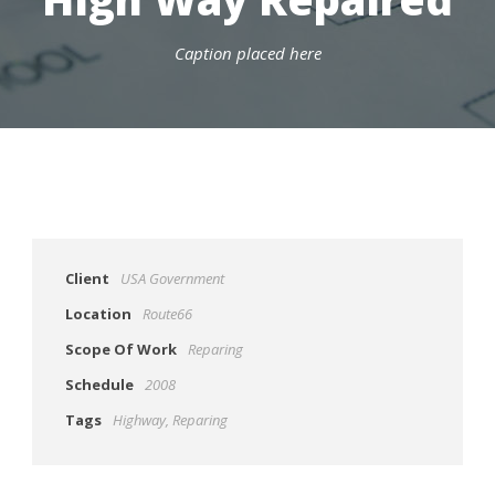
Caption placed here
Client
USA Government
Location
Route66
Scope Of Work
Reparing
Schedule
2008
Tags
Highway
,
Reparing