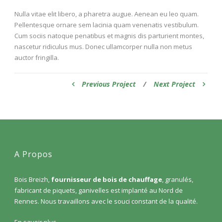
Nulla vitae elit libero, a pharetra augue. Aenean eu leo quam.
Pellentesque ornare sem lacinia quam venenatis vestibulum.
Cum sociis natoque penatibus et magnis dis parturient montes,
nascetur ridiculus mus. Donec ullamcorper nulla non metus
auctor fringilla.
Previous Project
/
Next Project
A Propos
Bois Breizh,
fournisseur de bois de chauffage
, granulés,
fabricant de piquets, ganivelles est implanté au Nord de
Rennes. Nous travaillons avec le souci constant de la qualité.
En savoir plus