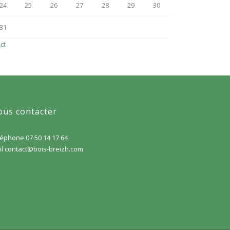
24
25
26
27
28
29
30
31
ct
us contacter
éphone 07 50 14 17 64
il contact@bois-breizh.com