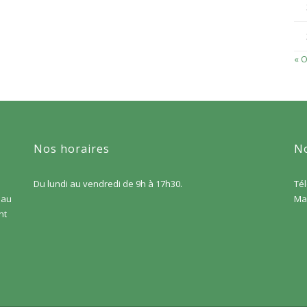
« O
Nos horaires
No
Du lundi au vendredi de 9h à 17h30.
Tél
 au
Ma
nt