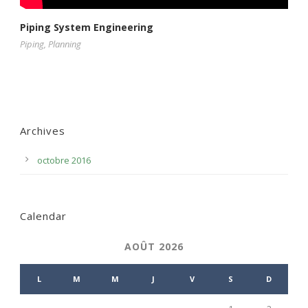
Piping System Engineering
Piping
,
Planning
Archives
octobre 2016
Calendar
AOÛT 2026
L
M
M
J
V
S
D