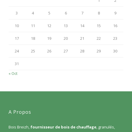
1
2
3
4
5
6
7
8
9
10
11
12
13
14
15
16
17
18
19
20
21
22
23
24
25
26
27
28
29
30
31
« Oct
A Propos
Bois Breizh,
fournisseur de bois de chauffage
, granulés,