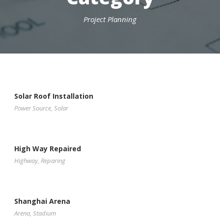
Project Planning
Solar Roof Installation
Power Source
,
Solar
High Way Repaired
Highway
,
Reparing
Shanghai Arena
Arena
,
Stadium